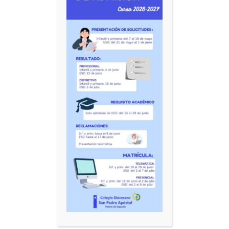
¡BIENVENIDOS!
Centro Concertado de ideal Católico, parroquial y cercano.
Ofrecemos una educación integral para el alumnado de 2º
ciclo de educación infantil, educación primaria y ESO.
Además, disponemos de comedor y actividades
extraescolares.
CONTACTA