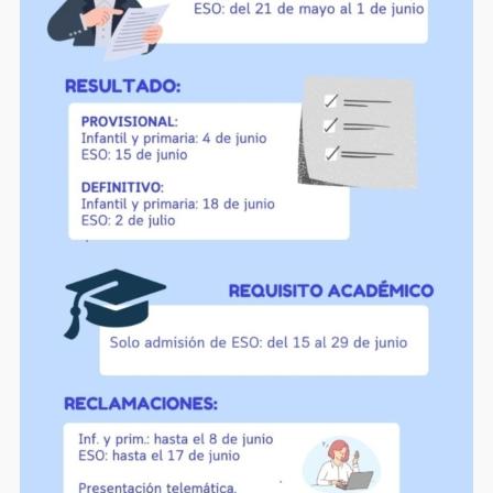
2º PRIMARIA – paquete completo
3
118,88
€
IVA incluido
Añadir al carrito
Mostrar detalles