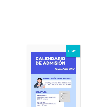
CERRAR
1º de primaria – Libro de lectura valencià
8,50
€
IVA incluido